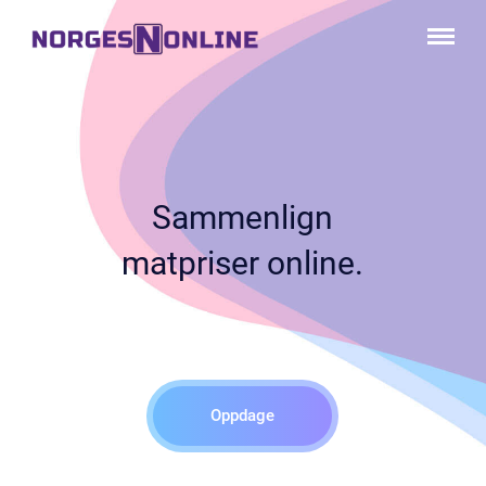
Overvåk prisen
på favorittprodukter.
Sammenlign
matpriser online.
Oppdage