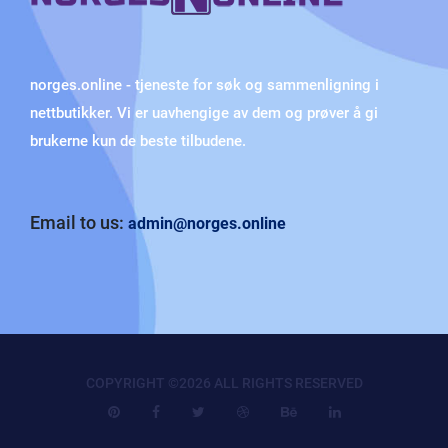
norges.online - tjeneste for søk og sammenligning i
nettbutikker. Vi er uavhengige av dem og prøver å gi
brukerne kun de beste tilbudene.
Email to us:
admin@norges.online
COPYRIGHT ©
2026 ALL RIGHTS RESERVED