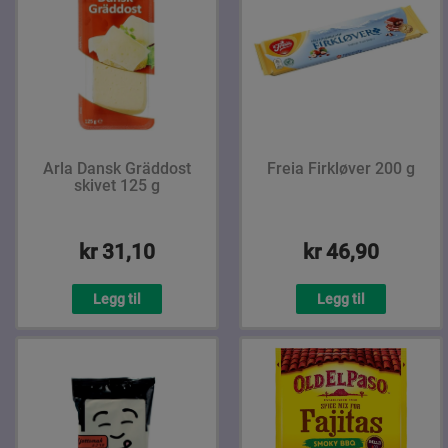
Arla Dansk Gräddost
Freia Firkløver 200 g
skivet 125 g
kr 31,10
kr 46,90
Legg til
Legg til