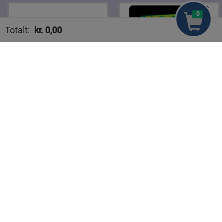
0
Totalt:
kr.
0,00
Handlekurven din er tom
Prior Kalkunkorv 450 g
OMO Color 1,17 kg
kr 57,70
kr 37,90
Legg til
Legg til