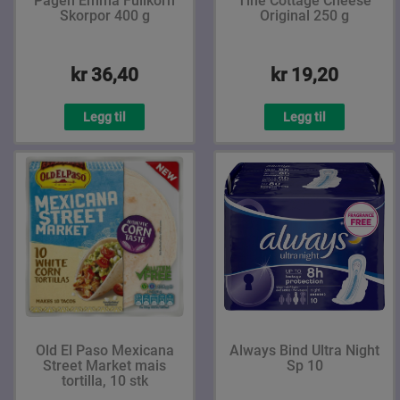
Pågen Emma Fullkorn
Tine Cottage Cheese
Skorpor 400 g
Original 250 g
kr 36,40
kr 19,20
Legg til
Legg til
Old El Paso Mexicana
Always Bind Ultra Night
Street Market mais
Sp 10
tortilla, 10 stk