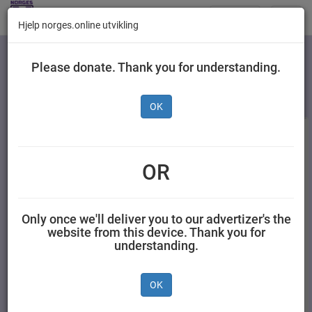
Butikker
Toggl
Hjelp norges.online utvikling
navig
Kategorier
Please donate. Thank you for understanding.
OK
OR
Only once we'll deliver you to our advertizer's the
website from this device. Thank you for
understanding.
Toro Vafler
Fanta Exotic 1,5 l - inkl.
Familiepakning 591 g
pant
OK