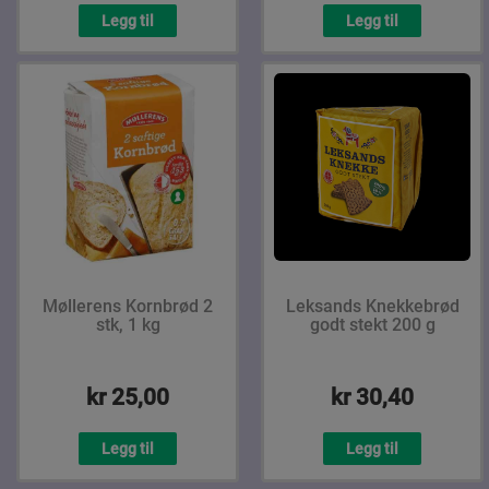
Legg til
Legg til
Møllerens Kornbrød 2
Leksands Knekkebrød
stk, 1 kg
godt stekt 200 g
kr 25,00
kr 30,40
Legg til
Legg til