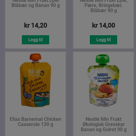
Nestlé Min Frukt Eple
Nestlé Min Frukt Eple,
Blåbær og Banan 90 g
Pære, Bringebær,
Blåbær 90 g
kr 14,20
kr 14,00
Legg til
Legg til
Ellas Barnemat Chicken
Nestlé Min Frukt
Casserole 130 g
Økologisk Gresskar
Banan og Gulrot 90 g