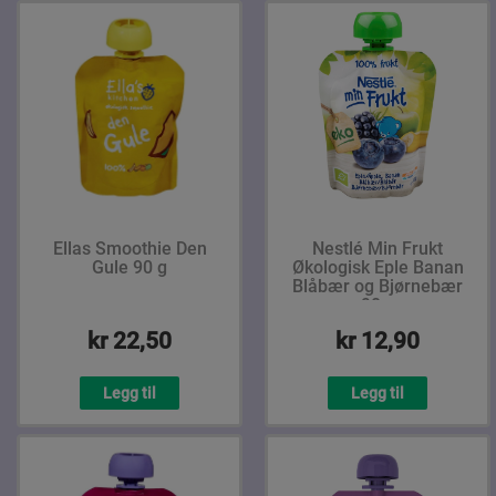
Ellas Smoothie Den
Nestlé Min Frukt
Gule 90 g
Økologisk Eple Banan
Blåbær og Bjørnebær
90 g
kr 22,50
kr 12,90
Legg til
Legg til