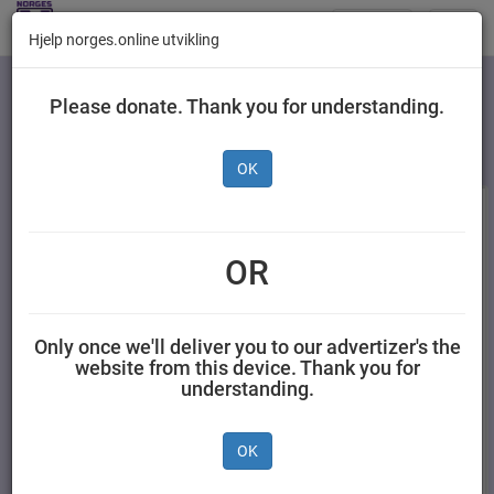
Butikker
Toggl
Hjelp norges.online utvikling
navig
Kategorier
Please donate. Thank you for understanding.
OK
OR
Only once we'll deliver you to our advertizer's the
website from this device. Thank you for
understanding.
Ellas Smoothie Den
Ellas Smoothie Den
Røde 90 g
Rosa 90
OK