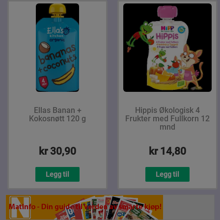
Ellas Banan +
Hippis Økologisk 4
Kokosnøtt 120 g
Frukter med Fullkorn 12
mnd
kr 30,90
kr 14,80
Legg til
Legg til