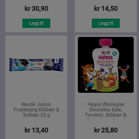
kr 30,90
kr 14,50
Legg til
Legg til
Nestlé Junior
Hippis Økologisk
Fruktstang Blåbær &
Smoothie Eple,
Solbær 25 g
Fersken, Blåbær &
Bringebær 6 mnd
kr 13,40
kr 25,80