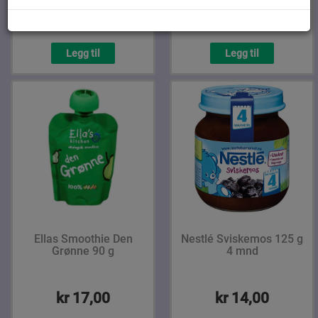
kr 17,00
kr 17,00
Legg til
Legg til
Ellas Smoothie Den
Nestlé Sviskemos 125 g
Grønne 90 g
4 mnd
kr 17,00
kr 14,00