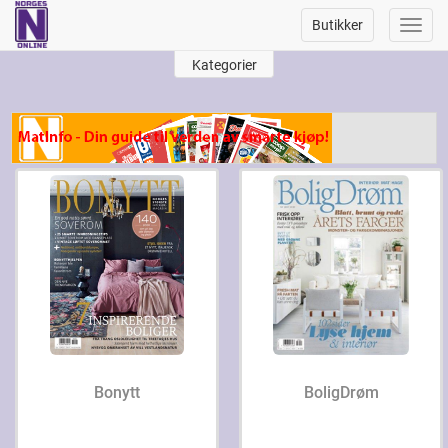
Butikker
Toggl
navig
Kategorier
Bonytt
BoligDrøm