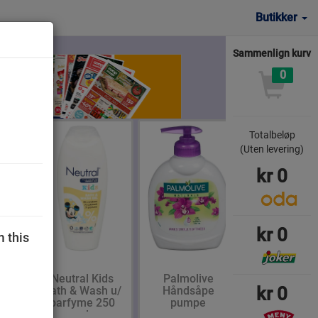
Butikker
Sammenlign kurv
0
Totalbeløp
(Uten levering)
kr
0
kr
0
m this
l
Neutral Kids
Palmolive
kr
0
Bath & Wash u/
Håndsåpe
300
parfyme 250
pumpe
ml