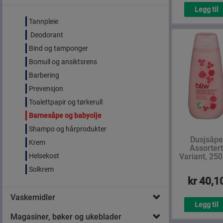
Legg til
Tannpleie
Deodorant
Bind og tamponger
Bomull og ansiktsrens
Barbering
Prevensjon
Toalettpapir og tørkerull
Barnesåpe og babyolje
Shampo og hårprodukter
Dusjsåpe
Krem
Assorter
Helsekost
Variant, 250
Solkrem
kr 40,1
Vaskemidler
Legg til
Magasiner, bøker og ukeblader