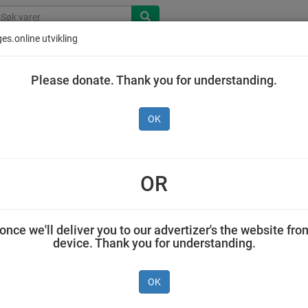
es.online utvikling
Please donate. Thank you for understanding.
OK
OR
once we'll deliver you to our advertizer's the website fro
device. Thank you for understanding.
Lano Refill
Dr. Greve
Lano Refil
e
dusjsåpe 250
Intimvask 200
flytende
OK
 ml
ml
ml
håndsåpe 
ml