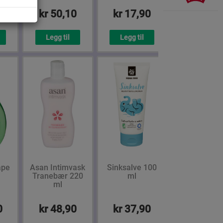
0
kr 50,10
kr 17,90
Legg til
Legg til
åpe
Asan Intimvask
Sinksalve 100
Tranebær 220
ml
ml
0
kr 48,90
kr 37,90