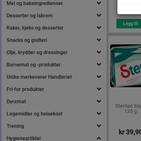
Mel og bakeingredienser
kr 24,9
Desserter og Iskrem
Legg til
Kaker, kjeks og desserter
Snacks og godteri
Olje, krydder og dressinger
Barnemat og -produkter
Unike merkevarer Handleriet
Fri-for produkter
Dyremat
Sterilan S
125 g
Legemidler og helsekost
Trening
kr 39,9
Hygieneartikler