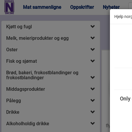
Mat sammenligne
Oppskrifter
Nyheter
Hjelp norg
Kjøtt og fugl
Melk, meieriprodukter og egg
Oster
Fisk og sjømat
Brød, bakeri, frokostblandinger og
frokostblandinger
Middagsprodukter
Only 
Pålegg
Drikke
Lano
Håndsåp
Alkoholholdig drikke
flytende 300