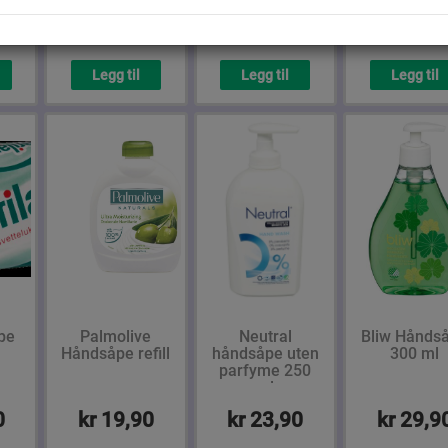
0
kr 26,10
kr 40,30
kr 26,9
Legg til
Legg til
Legg til
åpe
Palmolive
Neutral
Bliw Hånds
Håndsåpe refill
håndsåpe uten
300 ml
parfyme 250
ml
0
kr 19,90
kr 23,90
kr 29,9