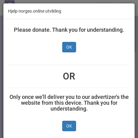
Butikker
Toggl
Hjelp norges.online utvikling
navig
Kategorier
Please donate. Thank you for understanding.
OK
OR
Only once we'll deliver you to our advertizer's the
website from this device. Thank you for
understanding.
Edet Torky 100 m
Lambi Toalettpapir
Sensitive 6 pk
OK