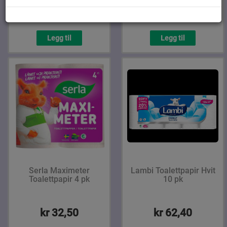
kr 37,20
kr 59,90
Legg til
Legg til
Serla Maximeter
Lambi Toalettpapir Hvit
Toalettpapir 4 pk
10 pk
kr 32,50
kr 62,40