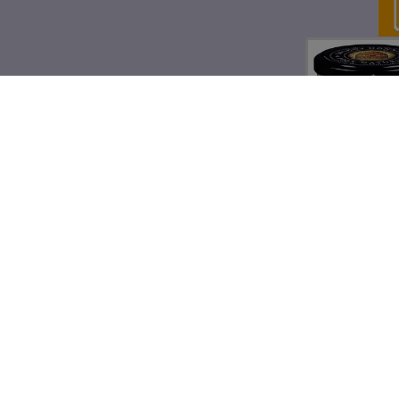
Kjartans
Villbringeb
fra Solhø
Bigård, 350
kr 98,9
Legg til