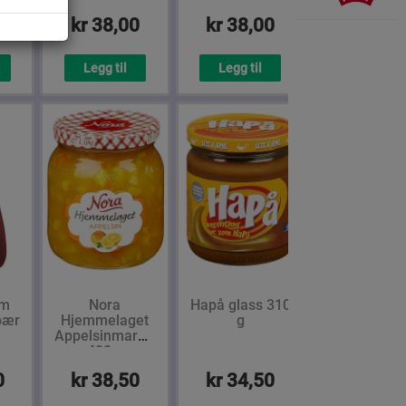
0
kr 38,00
kr 38,00
Legg til
Legg til
em
Nora
Hapå glass 310
bær
Hjemmelaget
g
Appelsinmarmelade
400 g
0
kr 38,50
kr 34,50