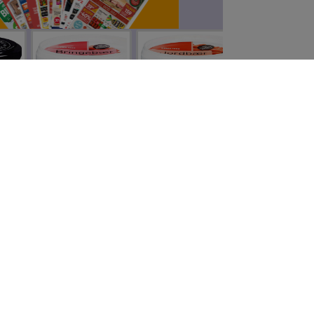
Bringebærsyltetøy
Jordbærsyltetøy
nning
1 kg
1 kg
y
 g
0
kr 36,80
kr 32,70
Legg til
Legg til