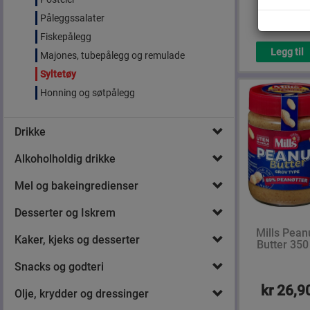
kr 47,8
Påleggssalater
Fiskepålegg
Legg til
Majones, tubepålegg og remulade
Syltetøy
Honning og søtpålegg
Drikke
Alkoholholdig drikke
Mel og bakeingredienser
Desserter og Iskrem
Mills Pean
Kaker, kjeks og desserter
Butter 350
Snacks og godteri
kr 26,9
Olje, krydder og dressinger