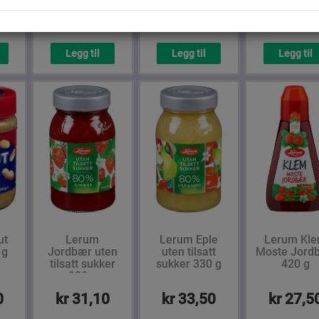
0
kr 70,60
kr 82,90
kr 88,5
Legg til
Legg til
Legg til
ut
Lerum
Lerum Eple
Lerum Kl
 g
Jordbær uten
uten tilsatt
Moste Jord
tilsatt sukker
sukker 330 g
420 g
330 g
0
kr 31,10
kr 33,50
kr 27,5