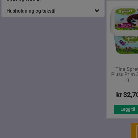
Husholdning og tekstil
Tine Spret
Pluss Prim 
g
kr 32,7
Legg til