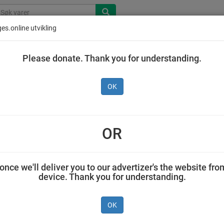
es.online utvikling
Please donate. Thank you for understanding.
OK
OR
once we'll deliver you to our advertizer's the website fro
device. Thank you for understanding.
t,
Honningcentralen
Honningcentralen
Honningcent
øtt
Akasiehonning
Norsk Ekte
Fjellhonni
OK
350 g
Honning 350 g
350 g