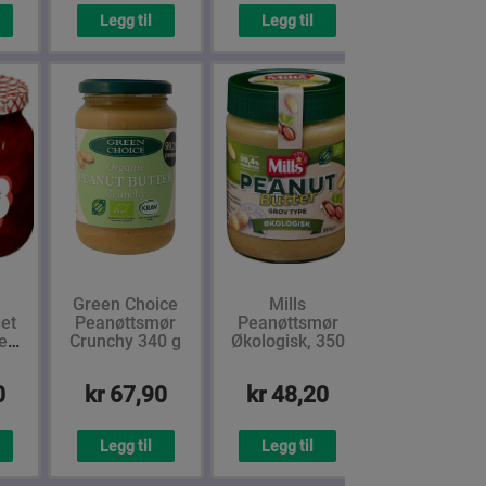
Legg til
Legg til
Green Choice
Mills
et
Peanøttsmør
Peanøttsmør
etøy
Crunchy 340 g
Økologisk, 350
g
0
kr 67,90
kr 48,20
Legg til
Legg til