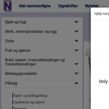
Mat sammenligne
Oppskrifter
Nyheter
Hjelp norg
Kjøtt og fugl
Melk, meieriprodukter og egg
Oster
Fisk og sjømat
Brød, bakeri, frokostblandinger og
frokostblandinger
Middagsprodukter
Only 
Pålegg
Nugatti Søt
Kjøtt- og kyllingpålegg
Salt og Spr
Spekemat og salami
325 g
Posteier