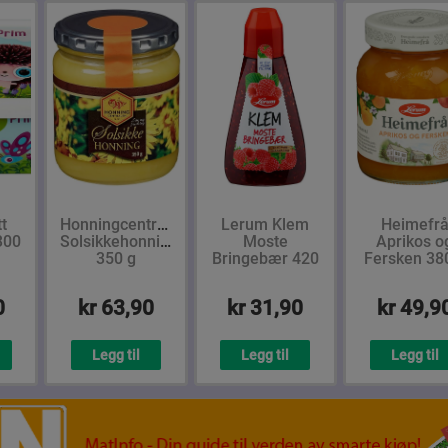
t
Honningcentralen
Lerum Klem
Heimefr
300
Solsikkehonning
Moste
Aprikos o
350 g
Bringebær 420
Fersken 38
g
0
kr 63,90
kr 31,90
kr 49,9
Legg til
Legg til
Legg til