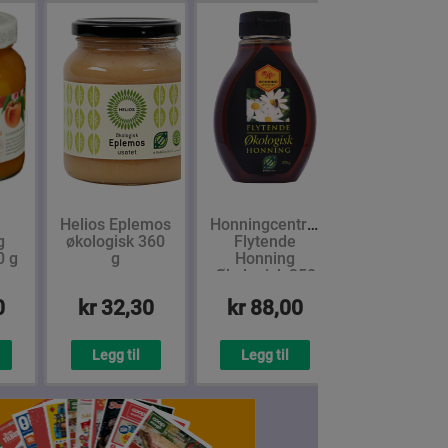
å
Helios Eplemos
Honningcentralen
g
økologisk 360
Flytende
0 g
g
Honning
Økologisk 350
g
0
kr 32,30
kr 88,00
Legg til
Legg til