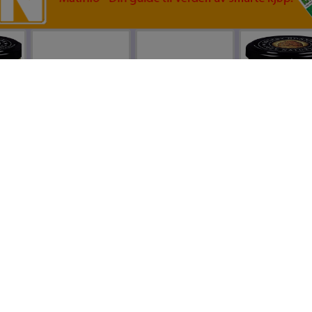
Noras Rørte
Noras Rørte
Kjartans
ærhonning
Tyttebærsyltetøy
Jordbærsyltetøy
Røsslyngho
y
280 g
280 g
fra Solhø
 g
Bigård, 350
0
kr 59,90
kr 51,50
kr 98,9
Legg til
Legg til
Legg til