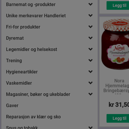
Barnemat og -produkter
Legg til
Unike merkevarer Handleriet
Fri-for produkter
Dyremat
Legemidler og helsekost
Trening
Hygieneartikler
Nora
Vaskemidler
Hjemmelag
Bringebærsy
Magasiner, bøker og ukeblader
400 g
kr 31,5
Gaver
Reparasjon av klær og sko
Legg til
Snus og tobakk