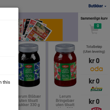
Butikker
Sammenlign kurv
0
Totalbeløp
(Uten levering)
kr
0
kr
0
m this
ralen
Lerum Blåbær
Lerum
kr
0
ng
uten tilsatt
Bringebær
sukker 330 g
uten tilsatt
sukker 330 g