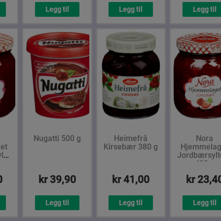
Legg til
Legg til
Legg til
Nugatti 500 g
Heimefrå
Nora
et
Kirsebær 380 g
Hjemmelag
ltetøy
Jordbærsylt
400 g
0
kr 39,90
kr 41,00
kr 23,4
Legg til
Legg til
Legg til