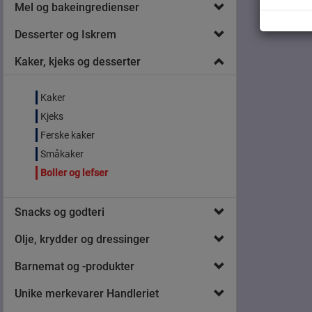
Mel og bakeingredienser
Desserter og Iskrem
Kaker, kjeks og desserter
Kaker
Kjeks
Ferske kaker
Småkaker
Boller og lefser
Snacks og godteri
Olje, krydder og dressinger
Barnemat og -produkter
Unike merkevarer Handleriet