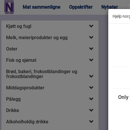
Mat sammenligne
Oppskrifter
Nyheter
Hjelp norg
Kjøtt og fugl
Melk, meieriprodukter og egg
Oster
Fisk og sjømat
Brød, bakeri, frokostblandinger og
frokostblandinger
Middagsprodukter
Only 
Pålegg
Drikke
Alkoholholdig drikke