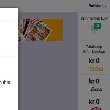
Butikker
Sammenlign kurv
0
Totalbeløp
er
(Uten levering)
kr
0
kr
0
m this
kr
0