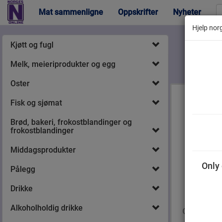
Mat sammenligne
Oppskrifter
Nyheter
Hjelp norg
Kjøtt og fugl
Melk, meieriprodukter og egg
Oster
Fisk og sjømat
Brød, bakeri, frokostblandinger og
frokostblandinger
Middagsprodukter
Only 
Pålegg
Drikke
Sana-Sol
Sukkerfri 
Alkoholholdig drikke
Glutenfri 5
ml