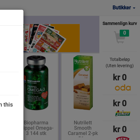
Butikker
Sammenlign kurv
0
Totalbeløp
(Uten levering)
kr
0
kr
0
m this
Biopharma
Nutrilett
kr
0
ner
Trippel Omega-
Smooth
3 144 stk
Caramel 2-pk
56 g