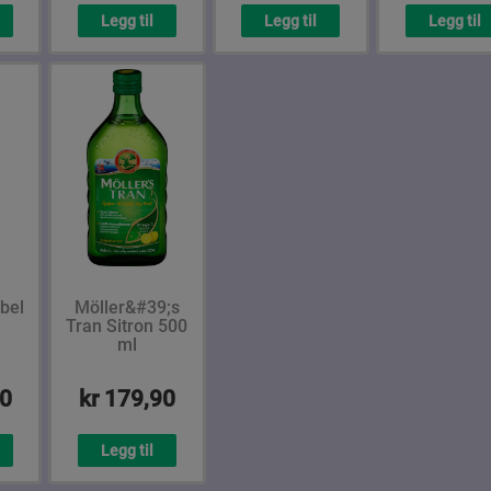
Legg til
Legg til
Legg til
bel
Möller&#39;s
Tran Sitron 500
ml
90
kr 179,90
Legg til