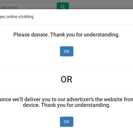
es.online utvikling
Please donate. Thank you for understanding.
OK
OR
once we'll deliver you to our advertizer's the website fro
device. Thank you for understanding.
Collett C-Max
Moss
Collett
&
appelsinsmak
Maltextrakt
Vitaminbjør
OK
00
90 stk
450 g
60 stk