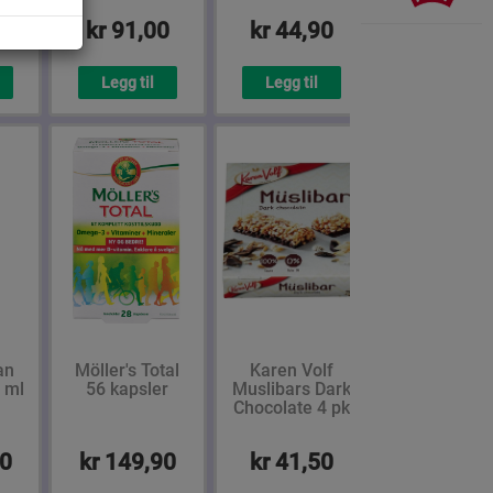
0
kr 91,00
kr 44,90
Legg til
Legg til
an
Möller's Total
Karen Volf
 ml
56 kapsler
Muslibars Dark
Chocolate 4 pk
00
kr 149,90
kr 41,50