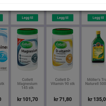
0
kr 47,90
kr 82,30
kr 94,4
Legg til
Legg til
Legg til
Collett
Collett D-
Möller's Tr
stk
Magnesium
Vitamin 90 stk
Naturell 500
145 stk
0
kr 101,70
kr 71,80
kr 135,