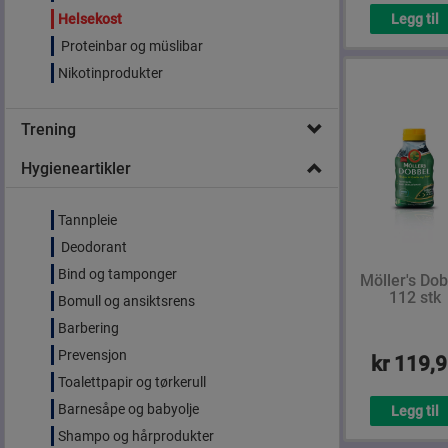
Helsekost
Legg til
Proteinbar og müslibar
Nikotinprodukter
Trening
Hygieneartikler
Tannpleie
Deodorant
Bind og tamponger
Möller's Dob
112 stk
Bomull og ansiktsrens
Barbering
Prevensjon
kr 119,
Toalettpapir og tørkerull
Barnesåpe og babyolje
Legg til
Shampo og hårprodukter