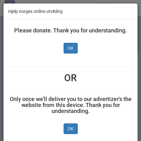
Butikker
Toggl
Hjelp norges.online utvikling
navig
Kategorier
Please donate. Thank you for understanding.
OK
OR
Only once we'll deliver you to our advertizer's the
website from this device. Thank you for
understanding.
Pedigree Dentastix Disp
Frolic Okse 1,5 kg
180 g
OK