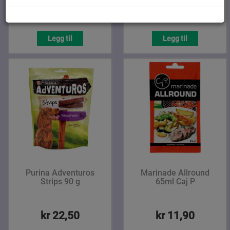
kr 60,30
kr 110,10
Legg til
Legg til
Purina Adventuros
Marinade Allround
Strips 90 g
65ml Caj P
kr 22,50
kr 11,90