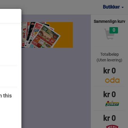
Butikker
Sammenlign kurv
0
Totalbeløp
er
(Uten levering)
kr
0
kr
0
m this
kr
0