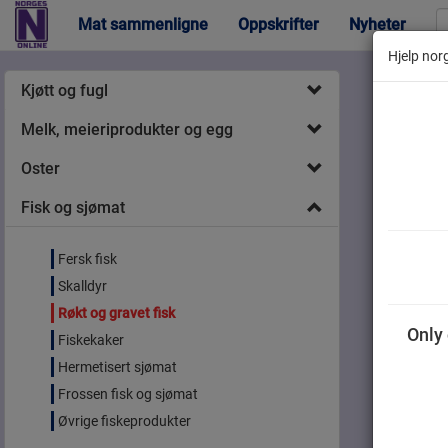
Mat sammenligne
Oppskrifter
Nyheter
Hjelp norg
Kjøtt og fugl
Melk, meieriprodukter og egg
Oster
Fisk og sjømat
Fersk fisk
Skalldyr
Røkt og gravet fisk
Only 
Fiskekaker
Hermetisert sjømat
Frossen fisk og sjømat
Øvrige fiskeprodukter