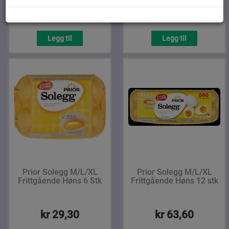
kr 26,90
kr 45,50
Legg til
Legg til
Prior Solegg M/L/XL
Prior Solegg M/L/XL
Frittgående Høns 6 Stk
Frittgående Høns 12 stk
kr 29,30
kr 63,60