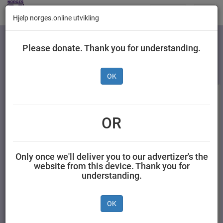
Butikker
Toggl
Hjelp norges.online utvikling
navig
Kategorier
Please donate. Thank you for understanding.
OK
OR
Only once we'll deliver you to our advertizer's the
website from this device. Thank you for
understanding.
Prior Økologiske Egg
God Morgen Egg M/L
M/l/Xl 6 stk
Frittgående Høns 12 stk
OK