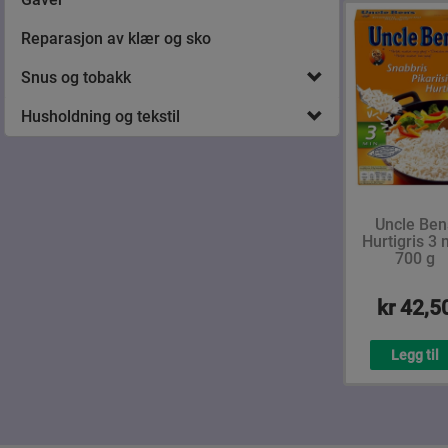
Reparasjon av klær og sko
Snus og tobakk
Husholdning og tekstil
Uncle Ben
Hurtigris 3 
700 g
kr 42,5
Legg til