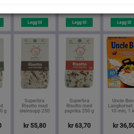
0
kr 14,10
kr 46,00
kr 26,1
Legg til
Legg til
Legg til
a
Superbra
Superbra
Uncle Ben
ed
Risotto med
Risotto med
Langkornet 
0 g
steinsopp 250
paprika 250 g
10 min, 1 
g
0
kr 55,80
kr 63,70
kr 36,5