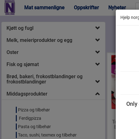
Mat sammenligne
Oppskrifter
Nyheter
Hjelp norg
Kjøtt og fugl
Melk, meieriprodukter og egg
Oster
Fisk og sjømat
Brød, bakeri, frokostblandinger og
frokostblandinger
Middagsprodukter
Only 
Pizza og tilbehør
Ferdigpizza
Toro Jasmin
Pasta og tilbehør
Boil In Bag
poser
Taco, sushi, texmex og tilbehør