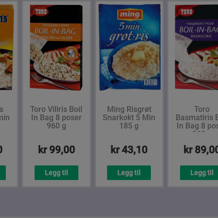
s
Toro Villris Boil
Ming Risgrøt
Toro
min
In Bag 8 poser
Snarkokt 5 Min
Basmatiris B
960 g
185 g
In Bag 8 po
960 g
0
kr 99,00
kr 43,10
kr 89,0
Legg til
Legg til
Legg til