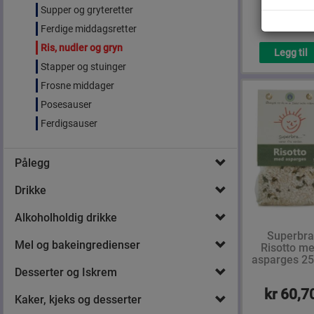
Supper og gryteretter
kr 34,9
Ferdige middagsretter
Ris, nudler og gryn
Legg til
Stapper og stuinger
Frosne middager
Posesauser
Ferdigsauser
Pålegg
Drikke
Alkoholholdig drikke
Superbr
Mel og bakeingredienser
Risotto m
asparges 25
Desserter og Iskrem
kr 60,7
Kaker, kjeks og desserter