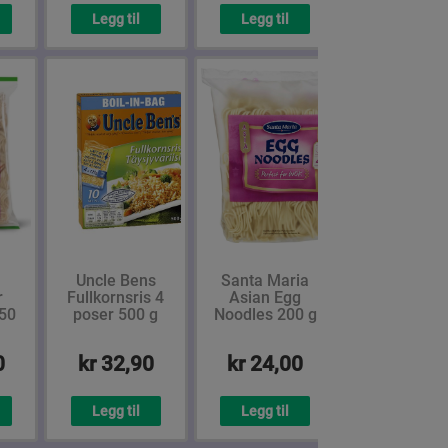
Legg til
Legg til
Uncle Bens
Santa Maria
r
Fullkornsris 4
Asian Egg
250
poser 500 g
Noodles 200 g
0
kr 32,90
kr 24,00
Legg til
Legg til