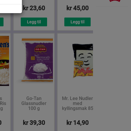
0
kr 23,60
kr 45,00
Legg til
Legg til
s
Go-Tan
Mr. Lee Nudler
Ris
Glassnudler
med
kg
100 g
kyllingsmak 85
g
0
kr 39,30
kr 14,90