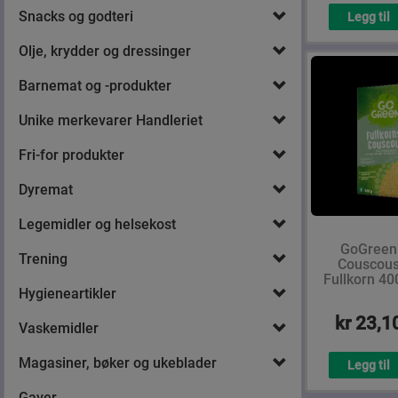
Snacks og godteri
Legg til
Olje, krydder og dressinger
Barnemat og -produkter
Unike merkevarer Handleriet
Fri-for produkter
Dyremat
Legemidler og helsekost
GoGreen
Trening
Couscou
Fullkorn 40
Hygieneartikler
kr 23,1
Vaskemidler
Magasiner, bøker og ukeblader
Legg til
Gaver