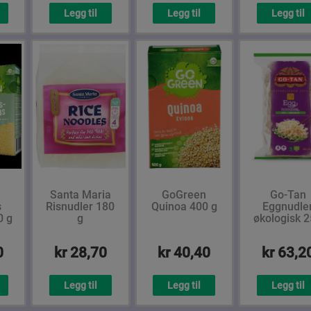
Legg til
Legg til
Legg til
Santa Maria
GoGreen
Go-Tan
s
Risnudler 180
Quinoa 400 g
Eggnudle
0 g
g
økologisk 
g
0
kr 28,70
kr 40,40
kr 63,2
Legg til
Legg til
Legg til