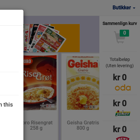
Butikker
Sammenlign kurv
0
Totalbeløp
(Uten levering)
kr
0
kr
0
m this
Toro Risengrøt
Geisha Grøtris
kr
0
r
258 g
800 g
5 g