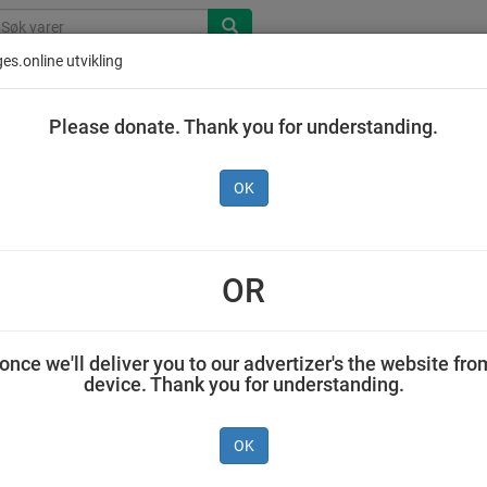
es.online utvikling
Please donate. Thank you for understanding.
OK
OR
once we'll deliver you to our advertizer's the website fro
device. Thank you for understanding.
ris
Mr. Lee Nudler
Ming Grøtris
Mr. Lee
, 8
med kjøttsmak
Familepakning
Koppnudle
OK
85 g
800 g
med kjøtt 6