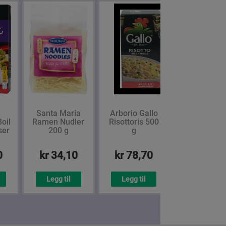
Santa Maria
Arborio Gallo
oil
Ramen Nudler
Risottoris 500
ser
200 g
g
0
kr 34,10
kr 78,70
Legg til
Legg til