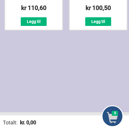
kr 110,60
kr 100,50
Legg til
Legg til
0
Mat Sammenligne
Nyhete
Totalt:
kr.
0,00