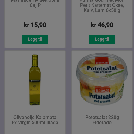
Marinade Hvitløk 65ml
Purina Gourmet Mon
Caj P
Petit Kattemat Okse,
Kalv, Lam 6x50 g
kr 15,90
kr 46,90
Legg til
Legg til
Olivenolje Kalamata
Potetsalat 220g
Ex.Virgin 500ml Iliada
Eldorado