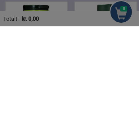
0
Totalt:
kr.
0,00
Handlekurven din er tom
Pepper Malt 98g boks
Peppermix 47g glass
Hindu
Hindu
kr 46,90
kr 35,90
Legg til
Legg til