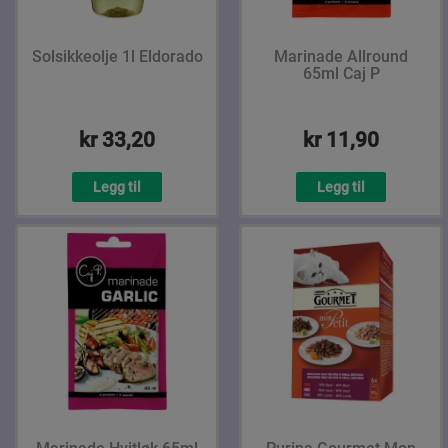
Solsikkeolje 1l Eldorado
Marinade Allround
65ml Caj P
kr 33,20
kr 11,90
Legg til
Legg til