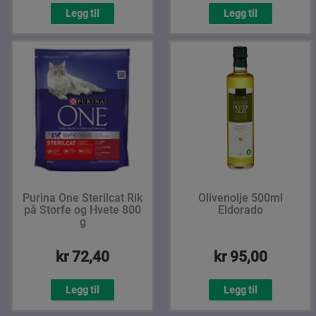
Legg til
Legg til
Purina One Sterilcat Rik
Olivenolje 500ml
på Storfe og Hvete 800
Eldorado
g
kr 72,40
kr 95,00
Legg til
Legg til