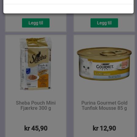
kr 60,30
kr 110,10
Legg til
Legg til
Sheba Pouch Mini
Purina Gourmet Gold
Fjærkre 300 g
Tunfisk Mousse 85 g
kr 45,90
kr 12,90