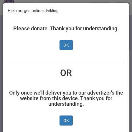
Butikker
Toggl
Hjelp norges.online utvikling
navig
Kategorier
Please donate. Thank you for understanding.
OK
OR
Only once we'll deliver you to our advertizer's the
website from this device. Thank you for
understanding.
Pedigree Dentastix Disp
Frolic Okse 1,5 kg
180 g
OK