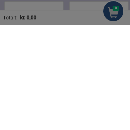
0
Totalt:
kr.
0,00
Handlekurven din er tom
Gilde Go og Mager
Gilde Go og Mager
Wienerpølse 520 g
Grillpølse 600 g
kr 74,10
kr 57,90
Legg til
Legg til