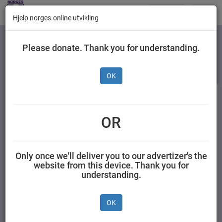
Butikker
Toggl
Hjelp norges.online utvikling
navig
Kategorier
Please donate. Thank you for understanding.
OK
OR
Only once we'll deliver you to our advertizer's the
website from this device. Thank you for
understanding.
Gilde Smårettskinke
Gilde Kjøttkaker 800 g
200 g
OK