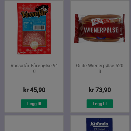
Vossafår Fårepølse 91
Gilde Wienerpølse 520
g
g
kr 45,90
kr 73,90
Legg til
Legg til