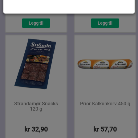
kr 41,90
kr 99,00
Legg til
Legg til
Strandamør Snacks
Prior Kalkunkorv 450 g
120 g
kr 32,90
kr 57,70