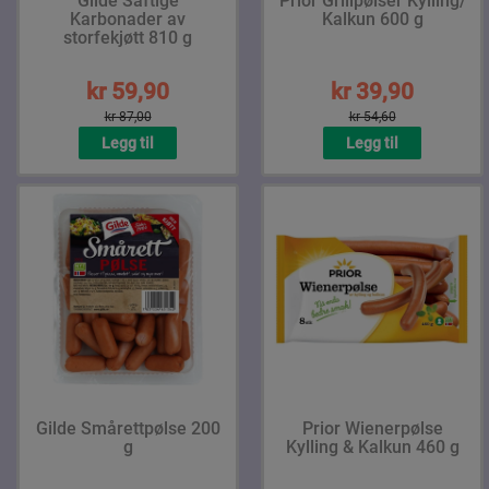
Gilde Saftige
Prior Grillpølser Kylling/
Karbonader av
Kalkun 600 g
storfekjøtt 810 g
kr 59,90
kr 39,90
kr 87,00
kr 54,60
Legg til
Legg til
Gilde Smårettpølse 200
Prior Wienerpølse
g
Kylling & Kalkun 460 g