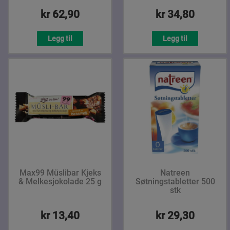
kr 62,90
kr 34,80
Legg til
Legg til
Max99 Müslibar Kjeks
Natreen
& Melkesjokolade 25 g
Søtningstabletter 500
stk
kr 13,40
kr 29,30