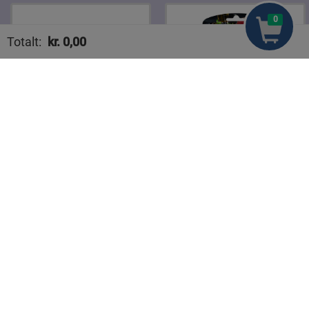
0
Totalt:
kr.
0,00
Handlekurven din er tom
Philadelphia Original
Gilde Roastbiff 100 g
200 g
kr 33,90
kr 35,90
Legg til
Legg til