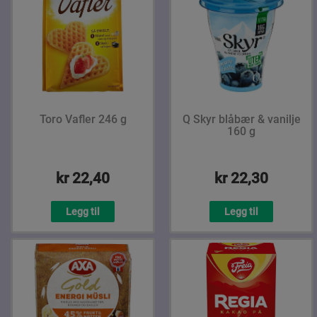
Toro Vafler 246 g
Q Skyr blåbær & vanilje
160 g
kr 22,40
kr 22,30
Legg til
Legg til