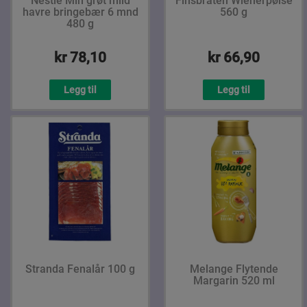
Nestlé Min grøt mild
Finsbråten Wienerpølse
havre bringebær 6 mnd
560 g
480 g
kr 78,10
kr 66,90
Legg til
Legg til
Stranda Fenalår 100 g
Melange Flytende
Margarin 520 ml