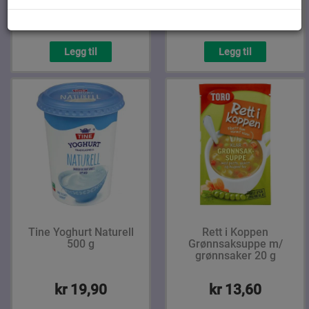
kr 40,00
kr 24,90
Legg til
Legg til
Tine Yoghurt Naturell
Rett i Koppen
500 g
Grønnsaksuppe m/
grønnsaker 20 g
kr 19,90
kr 13,60