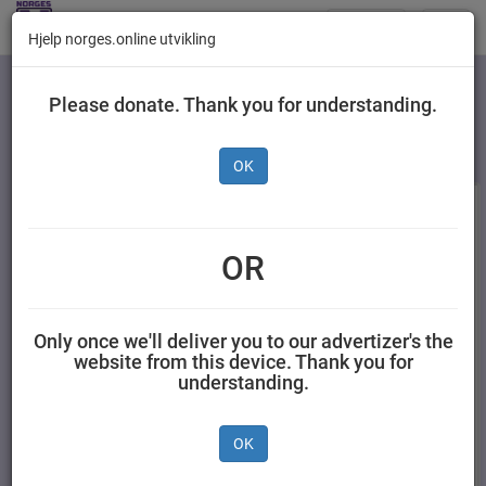
Butikker
Toggl
Hjelp norges.online utvikling
navig
Kategorier
Please donate. Thank you for understanding.
OK
OR
Only once we'll deliver you to our advertizer's the
website from this device. Thank you for
understanding.
Kløver Vaseline 40 g
Idun Sennep Grov 275
g
OK