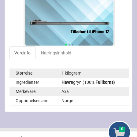
Vareinfo
Næringsinnhold
Størrelse
1 kilogram
Ingredienser
Havre
gryn (100%
Fullkorns
)
Merkevare
Axa
Opprinnelsesland
Norge
0