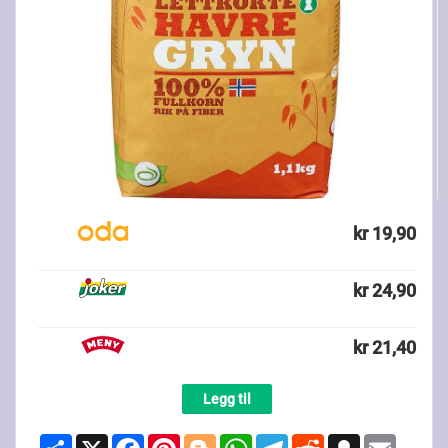
kr 19,90
kr 24,90
kr 21,40
Legg til
Share
X
Facebook
Pinterest
Blogger
WhatsApp
Telegram
Reddit
Snapchat
Email