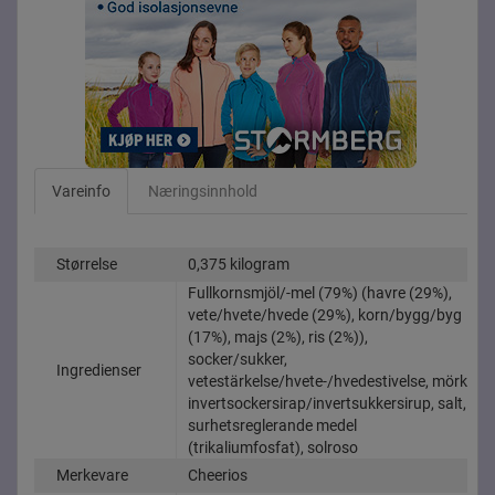
Vareinfo
Næringsinnhold
Størrelse
0,375 kilogram
Fullkornsmjöl/-mel (79%) (havre (29%),
vete/hvete/hvede (29%), korn/bygg/byg
(17%), majs (2%), ris (2%)),
socker/sukker,
Ingredienser
vetestärkelse/hvete-/hvedestivelse, mörk
invertsockersirap/invertsukkersirup, salt,
surhetsreglerande medel
(trikaliumfosfat), solroso
Merkevare
Cheerios