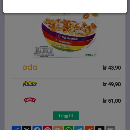
kr 43,90
kr 49,90
kr 51,00
Legg til
Share
X
Facebook
Pinterest
Blogger
WhatsApp
Telegram
Reddit
Snapchat
Email