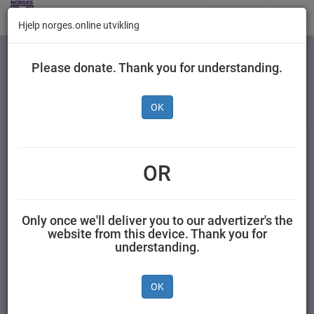
Butikker
Toggl
Hjelp norges.online utvikling
navig
Kategorier
Please donate. Thank you for understanding.
OK
Cheerios Multigrain 375
g
OR
AS NESTLÉ NORGE 0,375 kilogram Cheerios
Only once we'll deliver you to our advertizer's the
website from this device. Thank you for
understanding.
OK