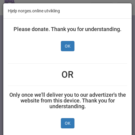
Butikker
Toggl
Hjelp norges.online utvikling
navig
Kategorier
Please donate. Thank you for understanding.
OK
Delikat Kyllingsalat 200
g
OR
MILLS AS 0,200 kilogram Delikat
Only once we'll deliver you to our advertizer's the
website from this device. Thank you for
understanding.
OK