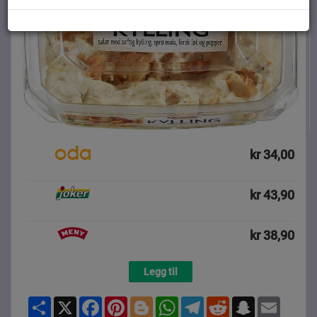
kr 34,00
kr 43,90
kr 38,90
Legg til
Share
X
Facebook
Pinterest
Blogger
WhatsApp
Telegram
Reddit
Snapchat
Email