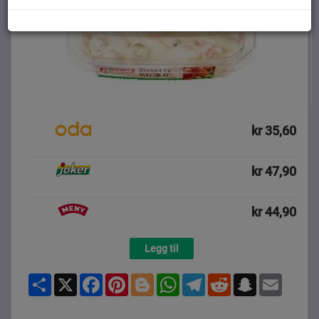
kr 35,60
kr 47,90
kr 44,90
Legg til
Share
X
Facebook
Pinterest
Blogger
WhatsApp
Telegram
Reddit
Snapchat
Email