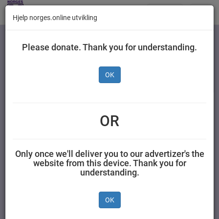
Butikker
Toggl
Hjelp norges.online utvikling
navig
Kategorier
Please donate. Thank you for understanding.
OK
Delikat Russisk
Rekesalat 200 g
OR
MILLS AS 0,200 kilogram Delikat
Only once we'll deliver you to our advertizer's the
website from this device. Thank you for
understanding.
OK