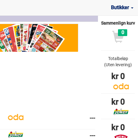
Butikker
Sammenlign kurv
0
Totalbeløp
(Uten levering)
kr
0
kr
0
---
kr
0
---