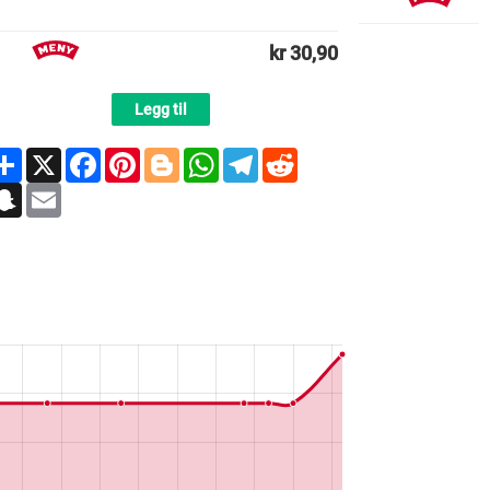
kr 30,90
Legg til
Share
X
Facebook
Pinterest
Blogger
WhatsApp
Telegram
Reddit
Snapchat
Email