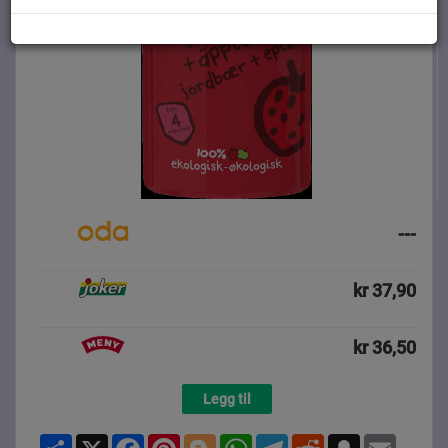
---
kr 37,90
kr 36,50
Legg til
Share
X
Facebook
Pinterest
Blogger
WhatsApp
Telegram
Reddit
Snapchat
Email