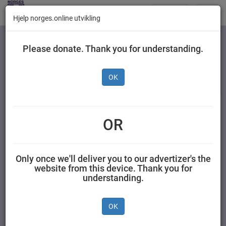
Butikker
Toggl
Hjelp norges.online utvikling
navig
Kategorier
Please donate. Thank you for understanding.
OK
Ellas Jordbær og Eple
120 g
OR
Jensen & Co AS 0,120 kilogram Ellas
Only once we'll deliver you to our advertizer's the
website from this device. Thank you for
understanding.
OK