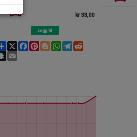
kr 33,00
Legg til
Share
X
Facebook
Pinterest
Blogger
WhatsApp
Telegram
Reddit
Snapchat
Email