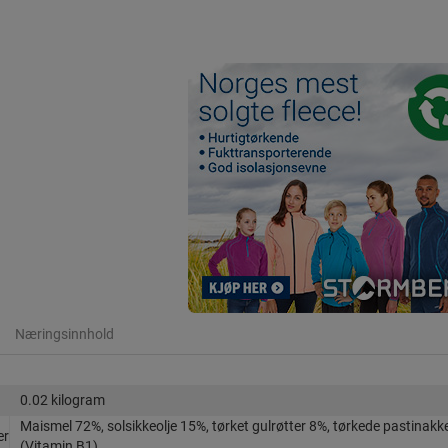
Næringsinnhold
0.02 kilogram
Maismel 72%, solsikkeolje 15%, tørket gulrøtter 8%, tørkede pastinakke
er
(Vitamin B1)