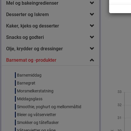
Mel og bakeingredienser
Desserter og Iskrem
Kaker, kjeks og desserter
Snacks og godteri
Olje, krydder og dressinger
Barnemat og -produkter
Barnemiddag
Barnegrøt
Morsmelkerstatning
Middagsglass
Smoothie, yoghurt og mellommåltid
Bleier og våtservietter
Smokker og tåteflasker
Våtservietter og såpe