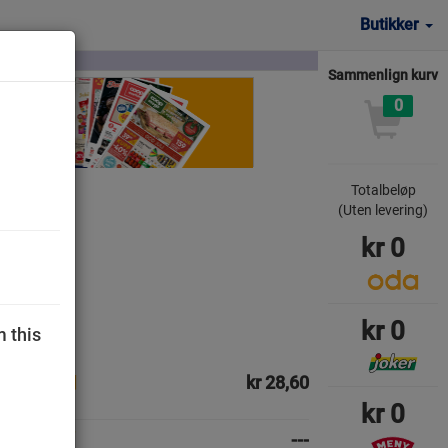
Butikker
Sammenlign kurv
0
Totalbeløp
(Uten levering)
kr
0
kr
0
m this
kr 28,60
kr
0
---