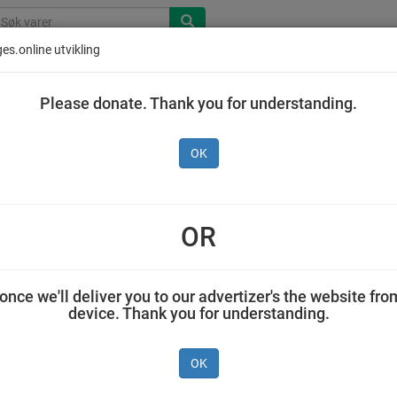
es.online utvikling
Please donate. Thank you for understanding.
OK
s Økologiske Mais Puffer
ulrot og Pastinakk 20 g
OR
Jensen & Co AS 0.02 kilogram Ellas
once we'll deliver you to our advertizer's the website fro
device. Thank you for understanding.
OK