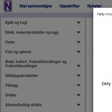
Mat sammenligne
Oppskrifter
Nyheter
Hjelp norg
Kjøtt og fugl
Melk, meieriprodukter og egg
Oster
Fisk og sjømat
Ella
Brød, bakeri, frokostblandinger og
av G
frokostblandinger
Middagsprodukter
Only 
Pålegg
Drikke
Alkoholholdig drikke