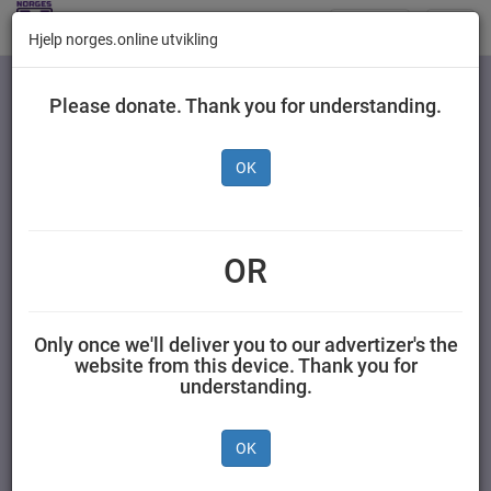
Butikker
Toggl
Hjelp norges.online utvikling
navig
Kategorier
Please donate. Thank you for understanding.
OK
Fitness Original 375 g
OR
AS NESTLÉ NORGE 0,375 kilogram Fitness
Only once we'll deliver you to our advertizer's the
website from this device. Thank you for
understanding.
OK