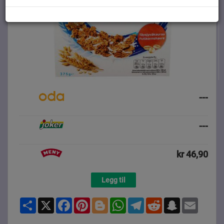
---
---
kr 46,90
Legg til
Share
X
Facebook
Pinterest
Blogger
WhatsApp
Telegram
Reddit
Snapchat
Email