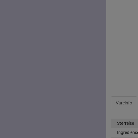
Vareinfo
Størrelse
Ingrediens