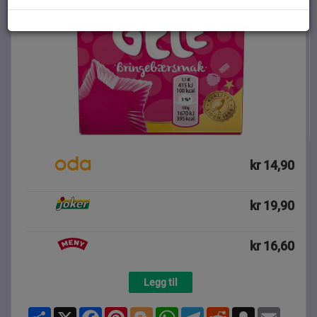
kr 14,90
kr 19,90
kr 16,60
Legg til
Share
X
Facebook
Pinterest
Blogger
WhatsApp
Telegram
Reddit
Snapchat
Email