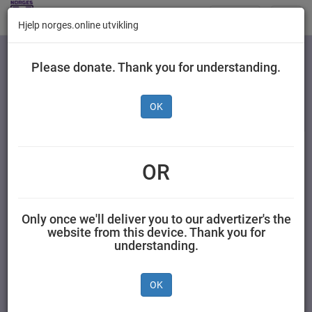
Butikker
Toggl
Hjelp norges.online utvikling
navig
Kategorier
Please donate. Thank you for understanding.
OK
Freia Bringebærgele
125 g
OR
MONDELEZ NORGE AS 0,125 kilogram Freia
Only once we'll deliver you to our advertizer's the
website from this device. Thank you for
understanding.
OK