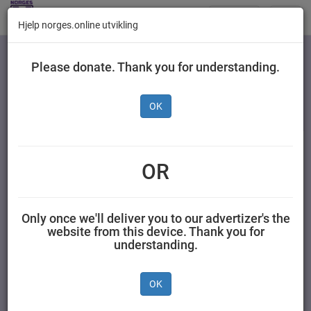
Butikker
Toggl
Hjelp norges.online utvikling
navig
Kategorier
Please donate. Thank you for understanding.
OK
Freia Regia Bakekakao
250 g
OR
MONDELEZ NORGE AS 0,250 kilogram Freia
Only once we'll deliver you to our advertizer's the
website from this device. Thank you for
understanding.
OK