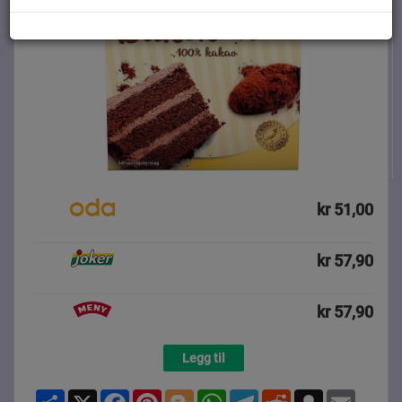
kr 51,00
kr 57,90
kr 57,90
Legg til
Share
X
Facebook
Pinterest
Blogger
WhatsApp
Telegram
Reddit
Snapchat
Email