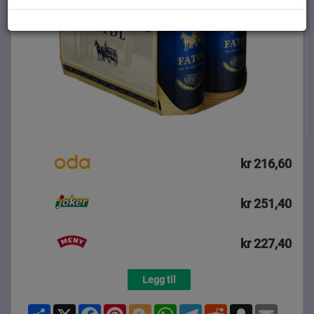
kr 216,60
kr 251,40
kr 227,40
Legg til
Share
X
Facebook
Pinterest
Blogger
WhatsApp
Telegram
Reddit
Snapchat
Email