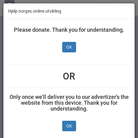
Butikker
Toggl
Hjelp norges.online utvikling
navig
Kategorier
Please donate. Thank you for understanding.
OK
Frydenlund Fatøl 0,5 l 6
pk - inkl. pant
OR
RINGNES AS 3 liter Frydenlund
Only once we'll deliver you to our advertizer's the
website from this device. Thank you for
understanding.
OK