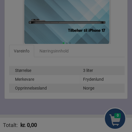
Vareinfo
Næringsinnhold
Størrelse
3 liter
Merkevare
Frydenlund
Opprinnelsesland
Norge
0
Mat Sammenligne
Nyhete
Totalt:
kr.
0,00