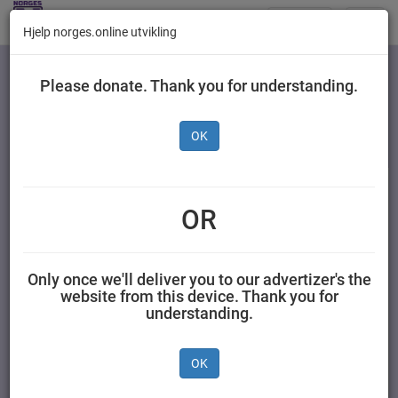
Butikker
Toggl
Hjelp norges.online utvikling
navig
Kategorier
Please donate. Thank you for understanding.
OK
Gilde Favorittsalami
Skivet 150 g
OR
NORTURA SA 0,150 kilogram Gilde
Only once we'll deliver you to our advertizer's the
website from this device. Thank you for
understanding.
OK