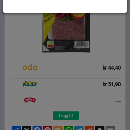
kr 44,40
kr 51,90
---
Legg til
Share
X
Facebook
Pinterest
Blogger
WhatsApp
Telegram
Reddit
Snapchat
Email