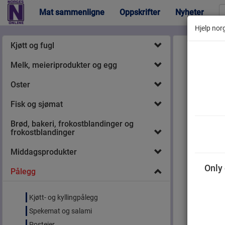
Mat sammenligne
Oppskrifter
Nyheter
Hjelp norg
Kjøtt og fugl
Melk, meieriprodukter og egg
Oster
Fisk og sjømat
Brød, bakeri, frokostblandinger og
Le
frokostblandinger
Middagsprodukter
Only 
Pålegg
Kjøtt- og kyllingpålegg
Spekemat og salami
Posteier