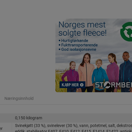
Næringsinnhold
0,150 kilogram
Svinekjøtt (33 %), svinelever (30 %), vann, potetmel, salt, dekstro
er
eddik, stabilisator E407, E410, E412, E415, E1414, E1422, antio