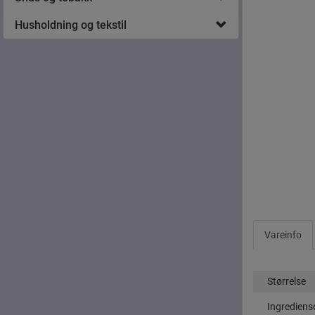
Husholdning og tekstil
Vareinfo
Størrelse
Ingrediens