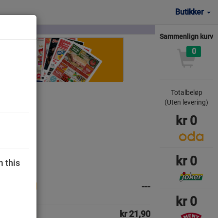
Butikker
Sammenlign kurv
0
Totalbeløp
(Uten levering)
kr
0
kr
0
m this
---
kr
0
kr 21,90