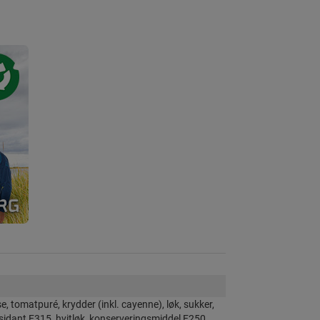
se, tomatpuré, krydder (inkl. cayenne), løk, sukker,
ksidant E315, hvitløk, konserveringsmiddel E250.