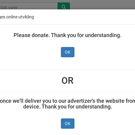
es.online utvikling
Please donate. Thank you for understanding.
OK
Gilde Go og Mager
verpostei Fersk 150 g
OR
NORTURA SA 0,150 kilogram Gilde
once we'll deliver you to our advertizer's the website fro
device. Thank you for understanding.
OK