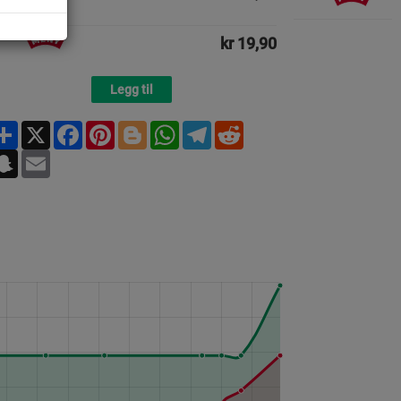
kr 19,90
Legg til
Share
X
Facebook
Pinterest
Blogger
WhatsApp
Telegram
Reddit
Snapchat
Email