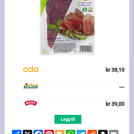
kr 38,10
---
kr 39,00
Legg til
Share
X
Facebook
Pinterest
Blogger
WhatsApp
Telegram
Reddit
Snapchat
Email