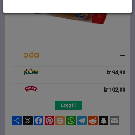
---
kr 94,90
kr 102,00
Legg til
Share
X
Facebook
Pinterest
Blogger
WhatsApp
Telegram
Reddit
Snapchat
Email