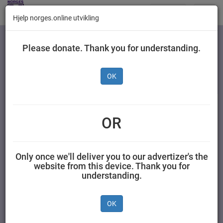
Butikker
Toggl
Hjelp norges.online utvikling
navig
Kategorier
Please donate. Thank you for understanding.
OK
Gilde Kjøttpølse Original
900 g
OR
NORTURA SA 0,900 kilogram Gilde
Only once we'll deliver you to our advertizer's the
website from this device. Thank you for
understanding.
OK