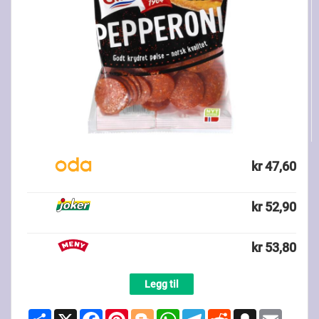
kr 47,60
kr 52,90
kr 53,80
Legg til
Share
X
Facebook
Pinterest
Blogger
WhatsApp
Telegram
Reddit
Snapchat
Email