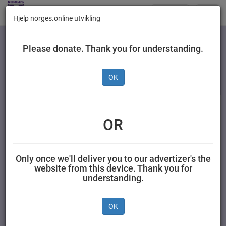
Butikker
Toggl
Hjelp norges.online utvikling
navig
Kategorier
Please donate. Thank you for understanding.
OK
Gilde Saftige
Karbonader av
OR
storfekjøtt 810 g
Only once we'll deliver you to our advertizer's the
NORTURA SA 0,810 kilogram Gilde
website from this device. Thank you for
understanding.
OK