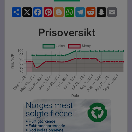
Share
X
Facebook
Pinterest
Blogger
WhatsApp
Telegram
Reddit
Snapchat
Email
Prisoversikt