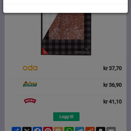
kr 37,70
kr 36,90
kr 41,10
Legg til
Share
X
Facebook
Pinterest
Blogger
WhatsApp
Telegram
Reddit
Snapchat
Email