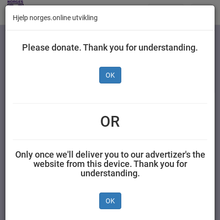
Butikker
Toggl
Hjelp norges.online utvikling
navig
Kategorier
Please donate. Thank you for understanding.
OK
Gilde Salami Siliana
Skivet 130 g
OR
NORTURA SA 0,130 kilogram Gilde
Only once we'll deliver you to our advertizer's the
website from this device. Thank you for
understanding.
OK