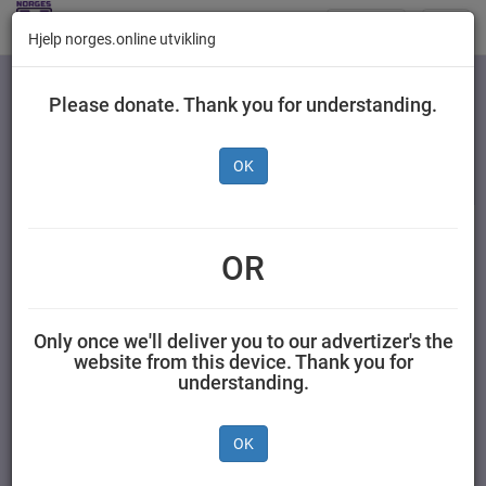
Butikker
Toggl
Hjelp norges.online utvikling
navig
Kategorier
Please donate. Thank you for understanding.
OK
Gilde Smårettskinke
200 g
OR
NORTURA SA 0,200 kilogram Gilde
Only once we'll deliver you to our advertizer's the
website from this device. Thank you for
understanding.
OK