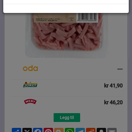
---
kr 41,90
kr 46,20
Legg til
Share
X
Facebook
Pinterest
Blogger
WhatsApp
Telegram
Reddit
Snapchat
Email