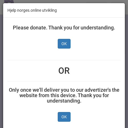
Butikker
Toggl
Hjelp norges.online utvikling
navig
Kategorier
Please donate. Thank you for understanding.
OK
Gilde Stjernebacon
Terninger 150 g
OR
NORTURA SA 0,150 kilogram Gilde
Only once we'll deliver you to our advertizer's the
website from this device. Thank you for
understanding.
OK