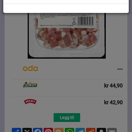
---
kr 44,90
kr 42,90
Legg til
Share
X
Facebook
Pinterest
Blogger
WhatsApp
Telegram
Reddit
Snapchat
Email