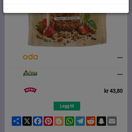
---
---
kr 43,80
Legg til
Share
X
Facebook
Pinterest
Blogger
WhatsApp
Telegram
Reddit
Snapchat
Email