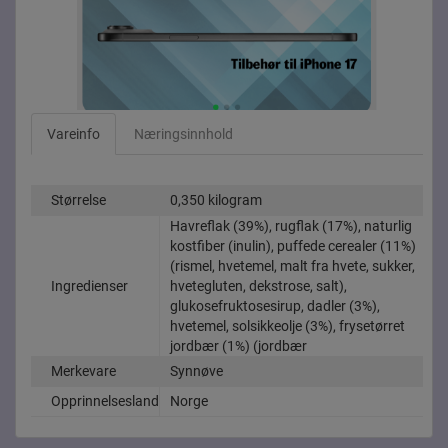
Vareinfo
Næringsinnhold
Størrelse
0,350 kilogram
Havreflak (39%), rugflak (17%), naturlig
kostfiber (inulin), puffede cerealer (11%)
(rismel, hvetemel, malt fra hvete, sukker,
Ingredienser
hvetegluten, dekstrose, salt),
glukosefruktosesirup, dadler (3%),
hvetemel, solsikkeolje (3%), frysetørret
jordbær (1%) (jordbær
Merkevare
Synnøve
Opprinnelsesland
Norge