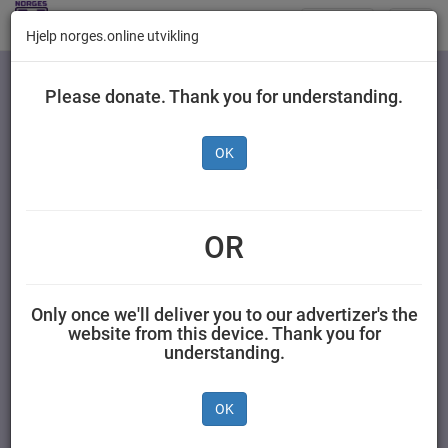
Butikker
Toggl
Hjelp norges.online utvikling
navig
Kategorier
Please donate. Thank you for understanding.
OK
Granola Jordbær 380 g
OR
SYNNØVE FINDEN ASA 0,350 kilogram Synnøve
Only once we'll deliver you to our advertizer's the
website from this device. Thank you for
understanding.
OK