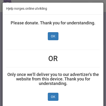
Butikker
Toggl
Hjelp norges.online utvikling
navig
Kategorier
Please donate. Thank you for understanding.
OK
Grilstad Cheeseburger
Frossen, 8 x 100 g
OR
GRILSTAD AS 0,800 kilogram Grilstad
Only once we'll deliver you to our advertizer's the
website from this device. Thank you for
understanding.
OK