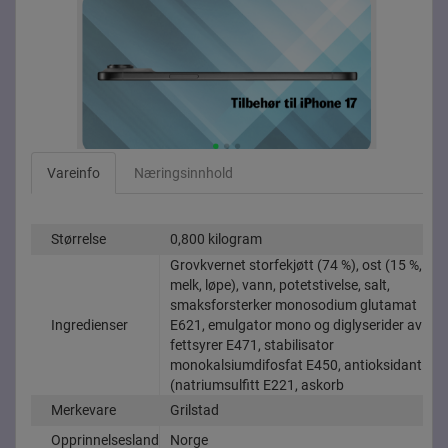
Vareinfo
Næringsinnhold
Størrelse
0,800 kilogram
Grovkvernet storfekjøtt (74 %), ost (15 %,
melk, løpe), vann, potetstivelse, salt,
smaksforsterker monosodium glutamat
Ingredienser
E621, emulgator mono og diglyserider av
fettsyrer E471, stabilisator
monokalsiumdifosfat E450, antioksidant
(natriumsulfitt E221, askorb
Merkevare
Grilstad
Opprinnelsesland
Norge