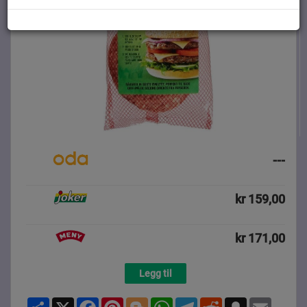
---
kr 159,00
kr 171,00
Legg til
Share
X
Facebook
Pinterest
Blogger
WhatsApp
Telegram
Reddit
Snapchat
Email