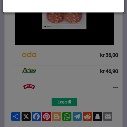
kr 36,00
kr 46,90
---
Legg til
Share
X
Facebook
Pinterest
Blogger
WhatsApp
Telegram
Reddit
Snapchat
Email