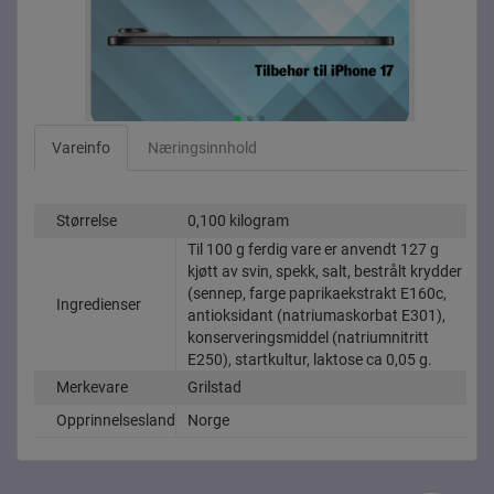
Vareinfo
Næringsinnhold
Størrelse
0,100 kilogram
Til 100 g ferdig vare er anvendt 127 g
kjøtt av svin, spekk, salt, bestrålt krydder
(sennep, farge paprikaekstrakt E160c,
Ingredienser
antioksidant (natriumaskorbat E301),
konserveringsmiddel (natriumnitritt
E250), startkultur, laktose ca 0,05 g.
Merkevare
Grilstad
Opprinnelsesland
Norge