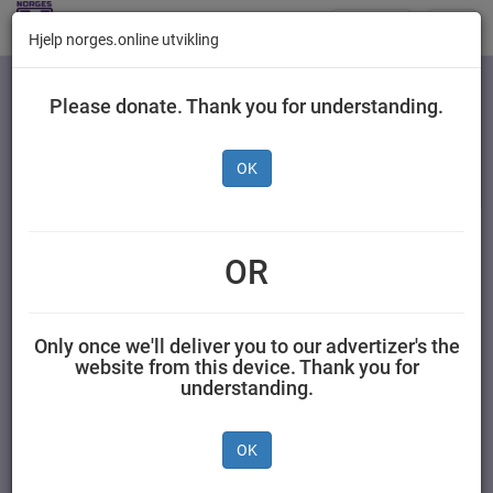
Butikker
Toggl
Hjelp norges.online utvikling
navig
Kategorier
Please donate. Thank you for understanding.
OK
Grilstad Chorizo 100 g
OR
GRILSTAD AS 0,100 kilogram Grilstad
Only once we'll deliver you to our advertizer's the
website from this device. Thank you for
understanding.
OK