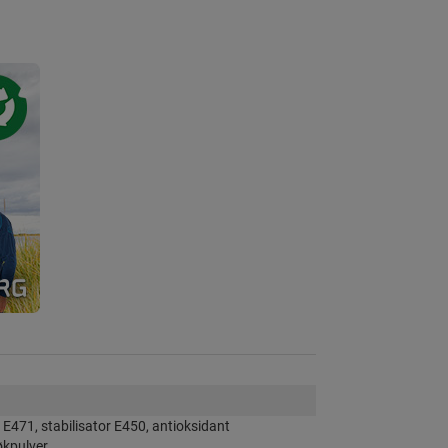
r E471, stabilisator E450, antioksidant
økpulver.