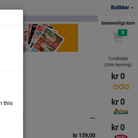
Butikker
Sammenlign kurv
0
Totalbeløp
(Uten levering)
kr
0
kr
0
m this
---
kr
0
kr 159,00