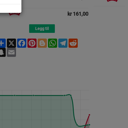
kr 161,00
Legg til
Share
X
Facebook
Pinterest
Blogger
WhatsApp
Telegram
Reddit
Snapchat
Email