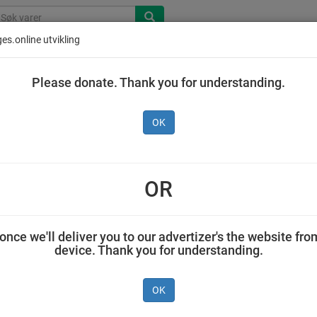
es.online utvikling
Please donate. Thank you for understanding.
OK
stad Hamburger Frossen,
8 x 100 g
OR
GRILSTAD AS 0,800 kilogram Grilstad
once we'll deliver you to our advertizer's the website fro
device. Thank you for understanding.
OK