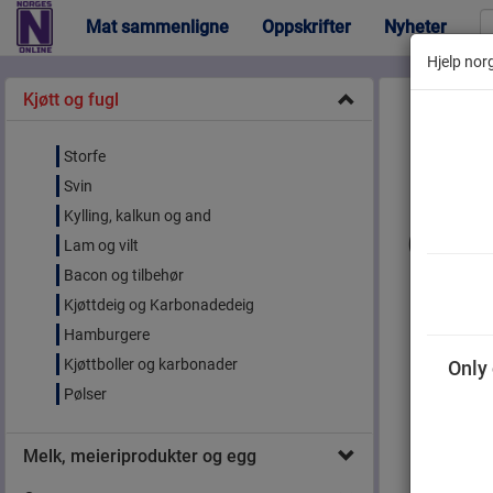
Mat sammenligne
Oppskrifter
Nyheter
Hjelp norg
Kjøtt og fugl
Storfe
Svin
Kylling, kalkun og and
Gril
Lam og vilt
Bacon og tilbehør
Kjøttdeig og Karbonadedeig
Hamburgere
Kjøttboller og karbonader
Only 
Pølser
Melk, meieriprodukter og egg