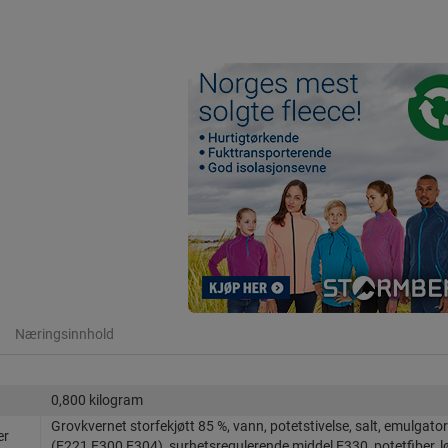
Næringsinnhold
0,800 kilogram
Grovkvernet storfekjøtt 85 %, vann, potetstivelse, salt, emulgato
er
(E221,E300,E304), surhetsregulerende middel E330, potetfiber, l