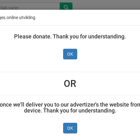
es.online utvikling
Please donate. Thank you for understanding.
OK
ans Kök Soyapølse 300 g
OR
AS NESTLÉ NORGE 0,300 kilogram Hälsans Kök
once we'll deliver you to our advertizer's the website fro
device. Thank you for understanding.
OK