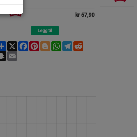
kr 57,90
Legg til
Share
X
Facebook
Pinterest
Blogger
WhatsApp
Telegram
Reddit
Snapchat
Email