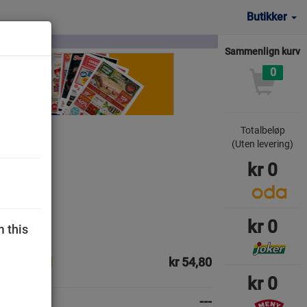
Butikker
Sammenlign kurv
0
Totalbeløp
(Uten levering)
kr
0
kr
0
m this
kr 54,80
kr
0
---