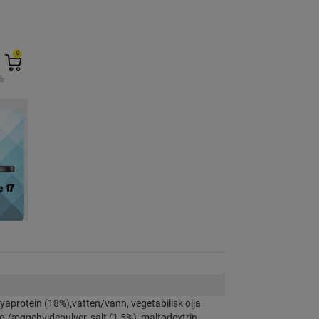
yaprotein (18%),vatten/vann, vegetabilisk olja
te-/æggehvidepulver, salt (1,5%), maltodextrin,