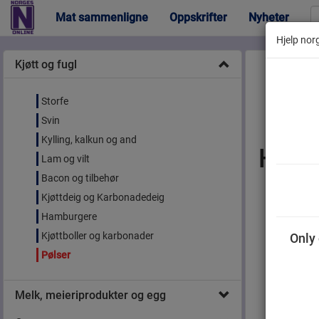
Mat sammenligne
Oppskrifter
Nyheter
Hjelp norg
Kjøtt og fugl
Storfe
Svin
Kylling, kalkun og and
Häls
Lam og vilt
Bacon og tilbehør
Kjøttdeig og Karbonadedeig
Hamburgere
Kjøttboller og karbonader
Only 
Pølser
Melk, meieriprodukter og egg