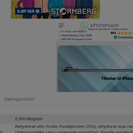
Næringsinnhold
0,300 kilogram
Rehydrerat vete-/hvete-/hvedeprotein (35%), rehydrerat soja-/so
er
(solros/solsikke, raps i varierande proportion), äggvite-/eggehvi