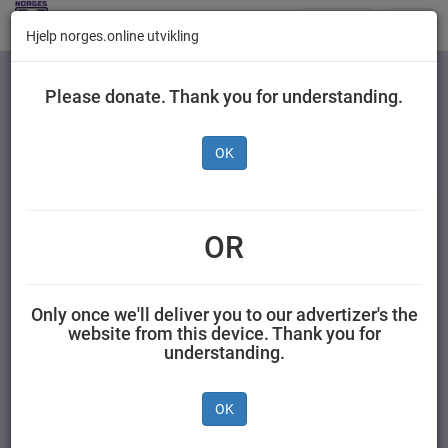
Butikker
Toggl
Hjelp norges.online utvikling
navig
Kategorier
Please donate. Thank you for understanding.
OK
Lipton Grønn Te Intense
Mint, 20 poser
OR
Unilever Norge AS 20 stk Lipton
Only once we'll deliver you to our advertizer's the
website from this device. Thank you for
understanding.
OK