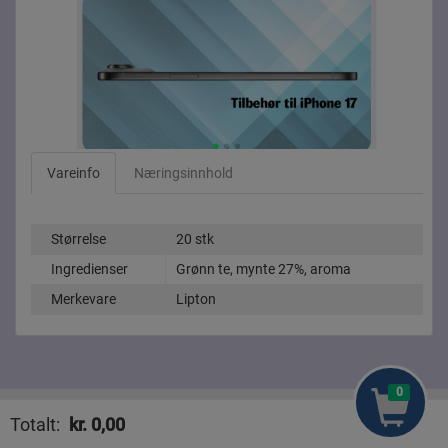
Vareinfo
Næringsinnhold
Størrelse
20 stk
Ingredienser
Grønn te, mynte 27%, aroma
Merkevare
Lipton
0
Mat Sammenligne
Nyhete
Totalt:
kr.
0,00