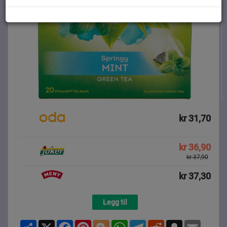
kr 31,70
kr 36,90
kr 37,90
kr 37,30
Legg til
Share
X
Facebook
Pinterest
Blogger
WhatsApp
Telegram
Reddit
Snapchat
Email