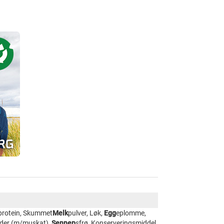
protein, Skummet
Melk
pulver, Løk,
Egg
eplomme,
dder (m/muskat),
Sennep
sfrø, Konserveringsmiddel