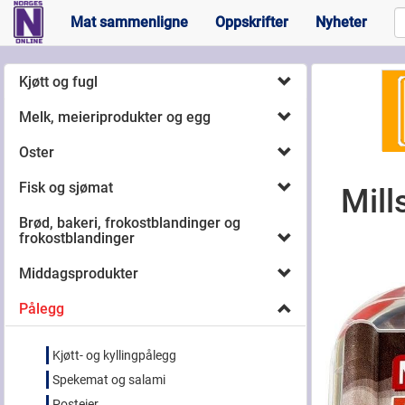
Mat sammenligne
Oppskrifter
Nyheter
Kjøtt og fugl
Melk, meieriprodukter og egg
Oster
Fisk og sjømat
Mill
Brød, bakeri, frokostblandinger og
frokostblandinger
Middagsprodukter
Pålegg
Kjøtt- og kyllingpålegg
Spekemat og salami
Posteier