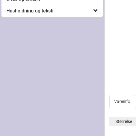
Husholdning og tekstil
Vareinfo
Størrelse