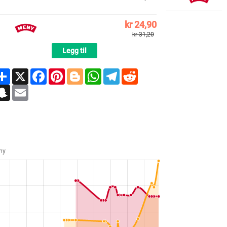
kr 24,90
kr 31,20
Legg til
Share
X
Facebook
Pinterest
Blogger
WhatsApp
Telegram
Reddit
Snapchat
Email