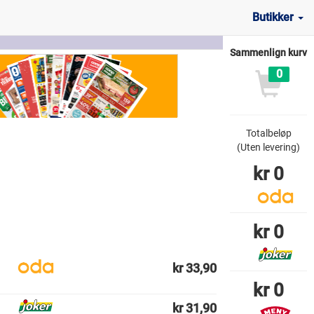
Butikker
Sammenlign kurv
0
Totalbeløp
(Uten levering)
kr
0
kr
0
kr 33,90
kr
0
kr 31,90