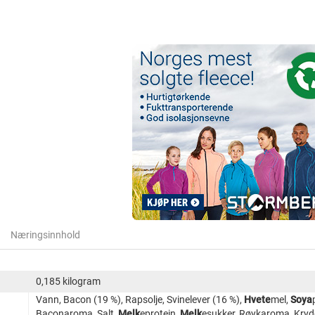
Næringsinnhold
0,185 kilogram
Vann, Bacon (19 %), Rapsolje, Svinelever (16 %),
Hvete
mel,
Soya
Baconaroma, Salt,
Melk
eprotein,
Melk
esukker, Røykaroma, Kry