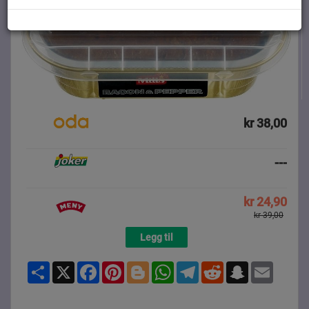
kr 38,00
---
kr 24,90
kr 39,00
Legg til
Share
X
Facebook
Pinterest
Blogger
WhatsApp
Telegram
Reddit
Snapchat
Email