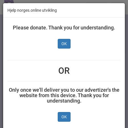
Butikker
Toggl
Hjelp norges.online utvikling
navig
Kategorier
Please donate. Thank you for understanding.
OK
Mills
Pepperbaconpostei 185
OR
g
Only once we'll deliver you to our advertizer's the
MILLS AS 0,185 kilogram Mills
website from this device. Thank you for
understanding.
OK