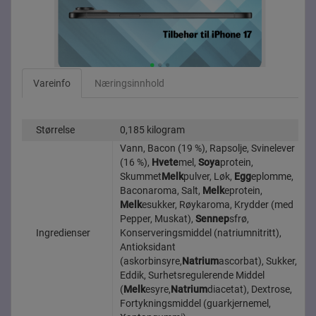
Vareinfo
Næringsinnhold
Størrelse
0,185 kilogram
Vann, Bacon (19 %), Rapsolje, Svinelever
(16 %),
Hvete
mel,
Soya
protein,
Skummet
Melk
pulver, Løk,
Egg
eplomme,
Baconaroma, Salt,
Melk
eprotein,
Melk
esukker, Røykaroma, Krydder (med
Pepper, Muskat),
Sennep
sfrø,
Ingredienser
Konserveringsmiddel (natriumnitritt),
Antioksidant
(askorbinsyre,
Natrium
ascorbat), Sukker,
Eddik, Surhetsregulerende Middel
(
Melk
esyre,
Natrium
diacetat), Dextrose,
Fortykningsmiddel (guarkjernemel,