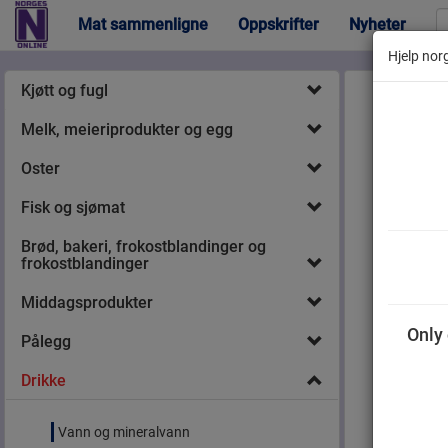
Mat sammenligne
Oppskrifter
Nyheter
Hjelp norg
Kjøtt og fugl
Melk, meieriprodukter og egg
Oster
Fisk og sjømat
Brød, bakeri, frokostblandinger og
frokostblandinger
Middagsprodukter
Only 
Pålegg
Drikke
Vann og mineralvann