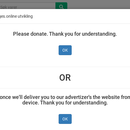
es.online utvikling
Please donate. Thank you for understanding.
OK
Nescafé Gold 200 g
OR
AS NESTLÉ NORGE 0.200 kilogram Nescafé
once we'll deliver you to our advertizer's the website fro
device. Thank you for understanding.
OK