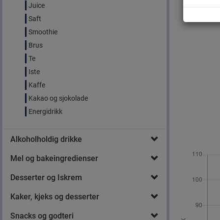
Juice
Saft
Smoothie
Brus
Te
Iste
Kaffe
Kakao og sjokolade
Energidrikk
Alkoholholdig drikke
Mel og bakeingredienser
Desserter og Iskrem
Kaker, kjeks og desserter
Snacks og godteri