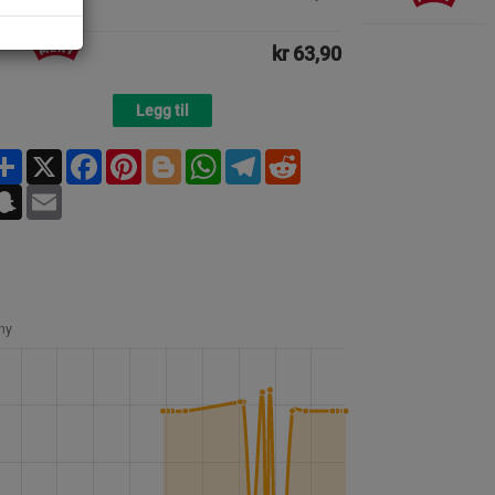
kr 63,90
Legg til
Share
X
Facebook
Pinterest
Blogger
WhatsApp
Telegram
Reddit
Snapchat
Email