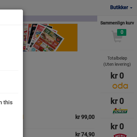
Butikker
Sammenlign kurv
0
Totalbeløp
(Uten levering)
kr
0
kr
0
m this
kr 99,00
kr
0
kr 74,90