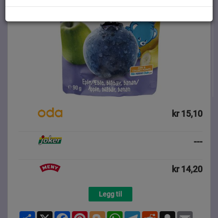
kr 15,10
---
kr 14,20
Legg til
Share
X
Facebook
Pinterest
Blogger
WhatsApp
Telegram
Reddit
Snapchat
Email