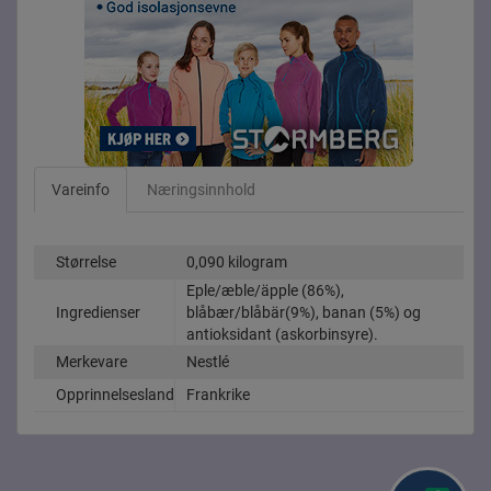
Vareinfo
Næringsinnhold
Størrelse
0,090 kilogram
Eple/æble/äpple (86%),
Ingredienser
blåbær/blåbär(9%), banan (5%) og
antioksidant (askorbinsyre).
Merkevare
Nestlé
Opprinnelsesland
Frankrike