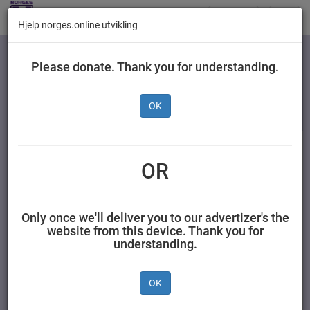
Butikker
Toggl
Hjelp norges.online utvikling
navig
Kategorier
Please donate. Thank you for understanding.
OK
Nestlé Min Frukt Eple
Blåbær og Banan 90 g
OR
AS NESTLÉ NORGE 0,090 kilogram Nestlé
Only once we'll deliver you to our advertizer's the
website from this device. Thank you for
understanding.
OK