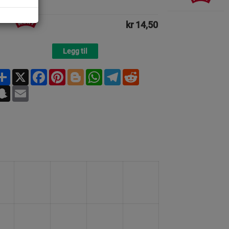
kr 14,50
Legg til
Share
X
Facebook
Pinterest
Blogger
WhatsApp
Telegram
Reddit
Snapchat
Email