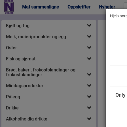
Mat sammenligne
Oppskrifter
Nyheter
Hjelp norg
Kjøtt og fugl
Melk, meieriprodukter og egg
Oster
Fisk og sjømat
Nes
Brød, bakeri, frokostblandinger og
frokostblandinger
Middagsprodukter
Only 
Pålegg
Drikke
Alkoholholdig drikke