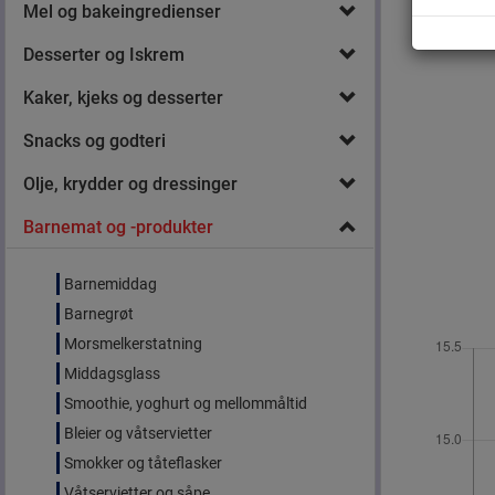
Mel og bakeingredienser
Desserter og Iskrem
Kaker, kjeks og desserter
Snacks og godteri
Olje, krydder og dressinger
Barnemat og -produkter
Barnemiddag
Barnegrøt
Morsmelkerstatning
Middagsglass
Smoothie, yoghurt og mellommåltid
Bleier og våtservietter
Smokker og tåteflasker
Våtservietter og såpe