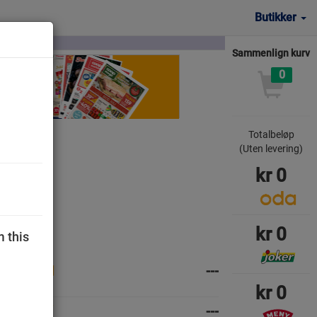
Butikker
Sammenlign kurv
0
Totalbeløp
(Uten levering)
kr
0
kr
0
m this
---
kr
0
---