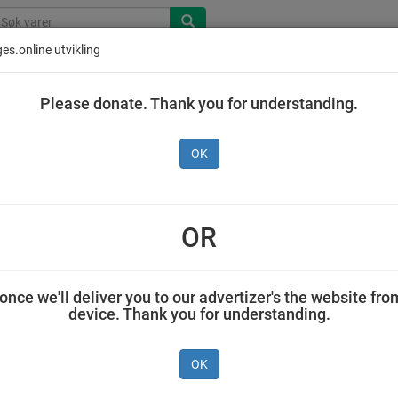
es.online utvikling
Please donate. Thank you for understanding.
OK
tlé Min Frukt Økologisk
Pære 90 g
OR
AS NESTLÉ NORGE 0,09 kilogram Nestlé
once we'll deliver you to our advertizer's the website fro
device. Thank you for understanding.
OK