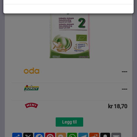
---
---
kr 18,70
Legg til
Share
X
Facebook
Pinterest
Blogger
WhatsApp
Telegram
Reddit
Snapchat
Email