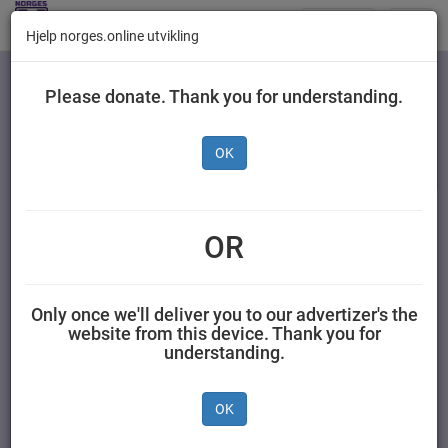
Butikker
Toggl
Hjelp norges.online utvikling
navig
Kategorier
Please donate. Thank you for understanding.
OK
Nestlé Økologisk NAN 2
Drikkeklar, 200 ml
OR
AS NESTLÉ NORGE 0.200 liter Nestlé
Only once we'll deliver you to our advertizer's the
website from this device. Thank you for
understanding.
OK